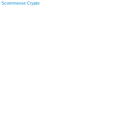
ti Scommesse Crypto