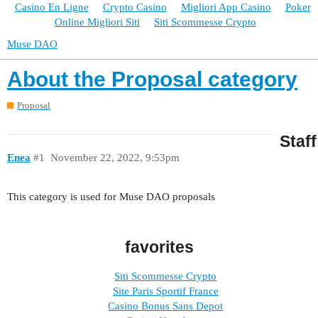
Casino En Ligne
Crypto Casino
Migliori App Casino
Poker
Online Migliori Siti
Siti Scommesse Crypto
Muse DAO
About the Proposal category
Proposal
Staff
Enea
#1
November 22, 2022, 9:53pm
This category is used for Muse DAO proposals
favorites
Siti Scommesse Crypto
Site Paris Sportif France
Casino Bonus Sans Depot