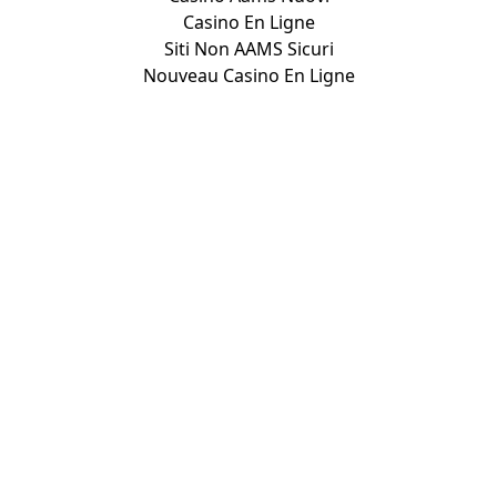
Casino En Ligne
Siti Non AAMS Sicuri
Nouveau Casino En Ligne