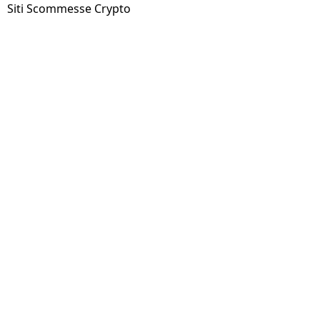
Siti Scommesse Crypto